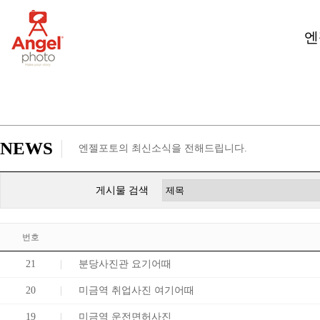
엔
NEWS
엔젤포토의 최신소식을 전해드립니다.
게시물 검색
번호
21
분당사진관 요기어때
20
미금역 취업사진 여기어때
19
미금역 운전면허사진